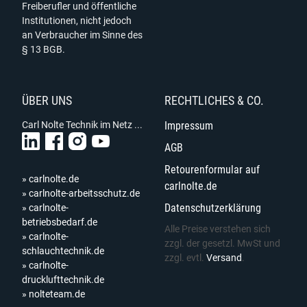
Freiberufler und öffentliche
Institutionen, nicht jedoch
an Verbraucher im Sinne des
§ 13 BGB.
ÜBER UNS
RECHTLICHES & CO.
Carl Nolte Technik im Netz ...
Impressum
AGB
Retourenformular auf
» carlnolte.de
carlnolte.de
» carlnolte-arbeitsschutz.de
Datenschutzerklärung
» carlnolte-
betriebsbedarf.de
Alle Preise verstehen sich
» carlnolte-
zzgl. der gesetzl. MwSt und
schlauchtechnik.de
zzgl. evtl.
Versand
.
» carlnolte-
drucklufttechnik.de
» nolteteam.de