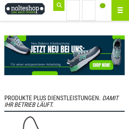
0
inhalt
Navi
ite
gen
STARTSEITE
PRODUKTE PLUS DIENSTLEISTUNGEN.
DAMIT
IHR BETRIEB LÄUFT.