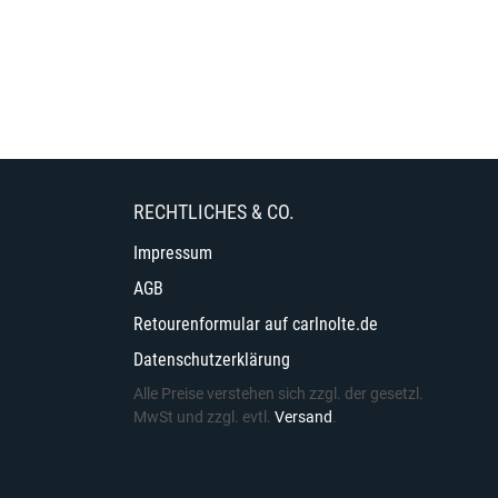
RECHTLICHES & CO.
Impressum
AGB
Retourenformular auf carlnolte.de
Datenschutzerklärung
Alle Preise verstehen sich zzgl. der gesetzl.
MwSt und zzgl. evtl.
Versand
.