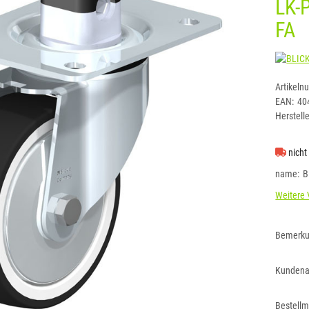
LK-
FA
Artikeln
EAN:
40
Herstelle
nicht
name
B
Weitere 
Bemerk
Kundena
Bestell