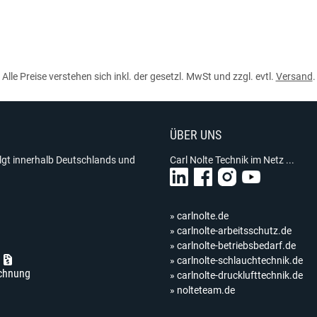
Alle Preise verstehen sich inkl. der gesetzl. MwSt und zzgl. evtl.
Versand
.
ÜBER UNS
olgt innerhalb Deutschlands und
Carl Nolte Technik im Netz ...
» carlnolte.de
» carlnolte-arbeitsschutz.de
» carlnolte-betriebsbedarf.de
» carlnolte-schlauchtechnik.de
chnung
» carlnolte-drucklufttechnik.de
» nolteteam.de