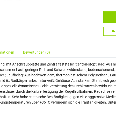
I
rmationen
Bewertungen (0)
ng, mit Anschraubplatte und Zentralfeststeller "central-stop"; Rad: Au
scharmer Lauf, geringer Roll- und Schwenkwiderstand, bodenschonend, se
r.; Laufbelag: Aus hochwertigem, thermoplastischem Polyurethan.; Lau
d 6.; Radkörperfarbe; naturweiß; Gehäuse: Aus starkem Stahlblech gepr
e spezielle dynamische Blickle-Vernietung des Drehkranzes bewirkt ein m
ensdauer durch die Kaltverfestigung der Kugellaufbahnen. Radachse ver
schaften: Sehr hohe chemische Beständigkeit gegen viele aggressive Medie
ebungstemperaturen über +35° C verringern sich die Tragfähigkeiten. Un