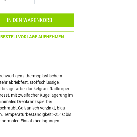
Menge: 1
IN DEN WARENKORB
N BESTELLVORLAGE AUFNEHMEN
s hochwertigem, thermoplastischem
hr abriebfest, stoffschlüssige,
fbelagsfarbe: dunkelgrau; Radkörper:
esst, mit zweifacher Kugellagerung im
inimales Drehkranzspiel bei
schraubt.Galvanisch verzinkt, blau
n. Temperaturbeständigkeit: -25° C bis
ter normalen Einsatzbedingungen