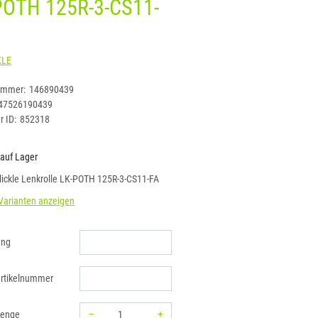
POTH 125R-3-CS11-
BLICKLE
ummer:
146890439
47526190439
r ID:
852318
 auf Lager
lickle Lenkrolle LK-POTH 125R-3-CS11-FA
Varianten anzeigen
ung
rtikelnummer
–
+
menge