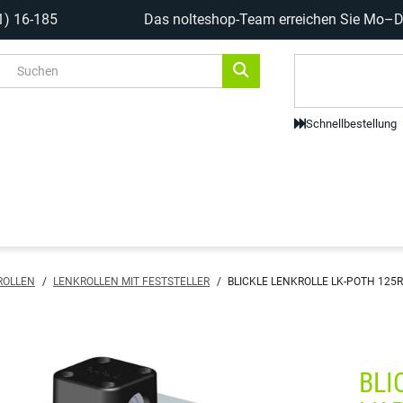
1) 16-185
Das nolteshop-Team erreichen Sie Mo–Do
Code-Scanne
Schnellbestellung
ROLLEN
/
LENKROLLEN MIT FESTSTELLER
/
BLICKLE LENKROLLE LK-POTH 125R
BLI