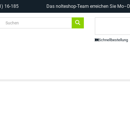
1) 16-185
Das nolteshop-Team erreichen Sie Mo–Do
Code-Scanne
Schnellbestellung