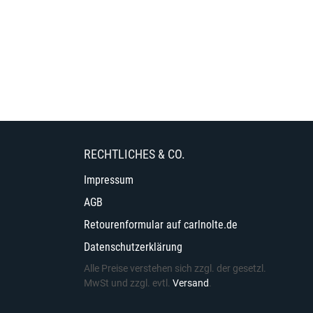
RECHTLICHES & CO.
Impressum
AGB
Retourenformular auf carlnolte.de
Datenschutzerklärung
Alle Preise verstehen sich zzgl. der gesetzl.
MwSt und zzgl. evtl.
Versand
.