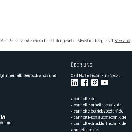
Alle Preise verstehen sich inkl. der gesetzl. MwSt und zzgl. evtl.
Versand
.
ÜBER UNS
olgt innerhalb Deutschlands und
Carl Nolte Technik im Netz ...
» carlnolte.de
» carlnolte-arbeitsschutz.de
» carlnolte-betriebsbedarf.de
» carlnolte-schlauchtechnik.de
chnung
» carlnolte-drucklufttechnik.de
» nolteteam.de