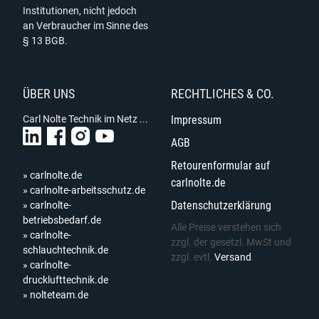
Institutionen, nicht jedoch
an Verbraucher im Sinne des
§ 13 BGB.
ÜBER UNS
RECHTLICHES & CO.
Carl Nolte Technik im Netz ...
Impressum
AGB
Retourenformular auf
» carlnolte.de
carlnolte.de
» carlnolte-arbeitsschutz.de
Datenschutzerklärung
» carlnolte-
betriebsbedarf.de
Alle Preise verstehen sich
» carlnolte-
zzgl. der gesetzl. MwSt und
schlauchtechnik.de
zzgl. evtl.
Versand
.
» carlnolte-
drucklufttechnik.de
» nolteteam.de