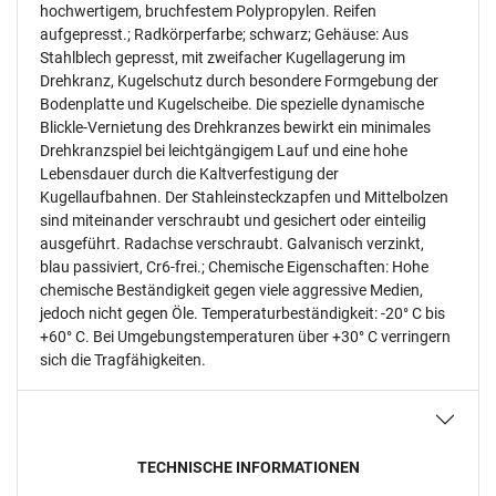
hochwertigem, bruchfestem Polypropylen. Reifen
aufgepresst.; Radkörperfarbe; schwarz; Gehäuse: Aus
Stahlblech gepresst, mit zweifacher Kugellagerung im
Drehkranz, Kugelschutz durch besondere Formgebung der
Bodenplatte und Kugelscheibe. Die spezielle dynamische
Blickle-Vernietung des Drehkranzes bewirkt ein minimales
Drehkranzspiel bei leichtgängigem Lauf und eine hohe
Lebensdauer durch die Kaltverfestigung der
Kugellaufbahnen. Der Stahleinsteckzapfen und Mittelbolzen
sind miteinander verschraubt und gesichert oder einteilig
ausgeführt. Radachse verschraubt. Galvanisch verzinkt,
blau passiviert, Cr6-frei.; Chemische Eigenschaften: Hohe
chemische Beständigkeit gegen viele aggressive Medien,
jedoch nicht gegen Öle. Temperaturbeständigkeit: -20° C bis
+60° C. Bei Umgebungstemperaturen über +30° C verringern
sich die Tragfähigkeiten.
TECHNISCHE INFORMATIONEN