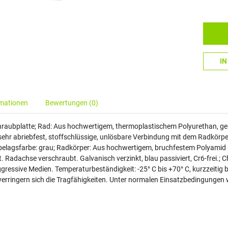
I
rmationen
Bewertungen (0)
hraubplatte; Rad: Aus hochwertigem, thermoplastischem Polyurethan, ger
r abriebfest, stoffschlüssige, unlösbare Verbindung mit dem Radkörpe
elagsfarbe: grau; Radkörper: Aus hochwertigem, bruchfestem Polyamid 6
. Radachse verschraubt. Galvanisch verzinkt, blau passiviert, Cr6-frei.;
ressive Medien. Temperaturbeständigkeit: -25° C bis +70° C, kurzzeitig b
ringern sich die Tragfähigkeiten. Unter normalen Einsatzbedingungen 