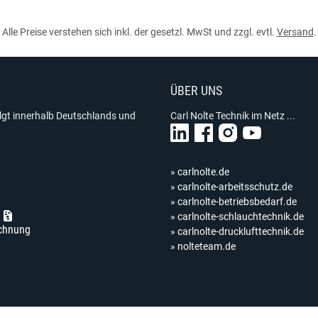
Alle Preise verstehen sich inkl. der gesetzl. MwSt und zzgl. evtl.
Versand
.
ÜBER UNS
olgt innerhalb Deutschlands und
Carl Nolte Technik im Netz ...
» carlnolte.de
» carlnolte-arbeitsschutz.de
» carlnolte-betriebsbedarf.de
» carlnolte-schlauchtechnik.de
chnung
» carlnolte-drucklufttechnik.de
» nolteteam.de