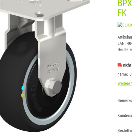
BPX
FK
Artikeln
EAN:
40
Herstelle
nicht
name
B
Weitere 
Bemerk
Kundena
Bestell