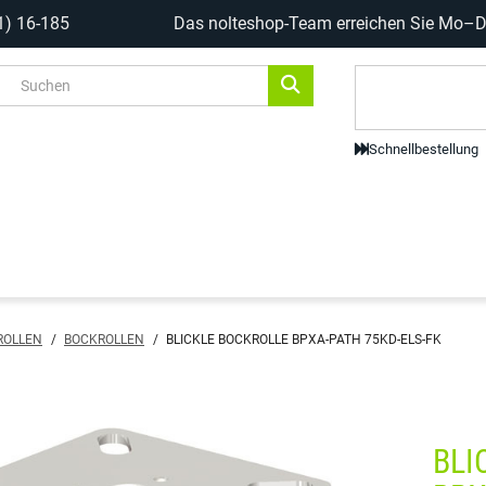
1) 16-185
Das nolteshop-Team erreichen Sie Mo–Do
Code-Scanne
Schnellbestellung
ROLLEN
/
BOCKROLLEN
/
BLICKLE BOCKROLLE BPXA-PATH 75KD-ELS-FK
BLI