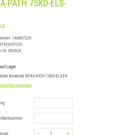
A-PATH 75KD-ELS-
BLICKLE
ummer:
146807229
47526207229
r ID:
853524
 auf Lager
lickle Bockrolle BPXA-PATH 75KD-ELS-FK
Varianten anzeigen
ung
rtikelnummer
–
+
menge