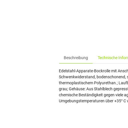
Beschreibung
Technische Info
Edelstahl-Apparate-Bockrolle mit Ansc
Schwenkwiderstand, bodenschonend, seh
thermoplastischem Polyurethan.; Laufb
grau; Gehäuse: Aus Stahlblech gepresst
chemische Beständigkeit gegen viele agg
Umgebungstemperaturen über +35° C ver