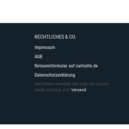
RECHTLICHES & CO.
Impressum
AGB
Retourenformular auf carlnolte.de
Datenschutzerklärung
Alle Preise verstehen sich zzgl. der gesetzl.
MwSt und zzgl. evtl.
Versand
.