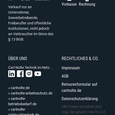
Vorkasse
Rechnung
Verkauf nur an
Unternehmer,
Gewerbetreibende,
Freiberufler und öffentliche
Institutionen, nicht jedoch
an Verbraucher im Sinne des
§ 13 BGB.
ÜBER UNS
RECHTLICHES & CO.
Carl Nolte Technik im Netz ...
Impressum
AGB
Retourenformular auf
» carlnolte.de
carlnolte.de
» carlnolte-arbeitsschutz.de
Datenschutzerklärung
» carlnolte-
betriebsbedarf.de
Alle Preise verstehen sich
» carlnolte-
zzgl. der gesetzl. MwSt und
schlauchtechnik.de