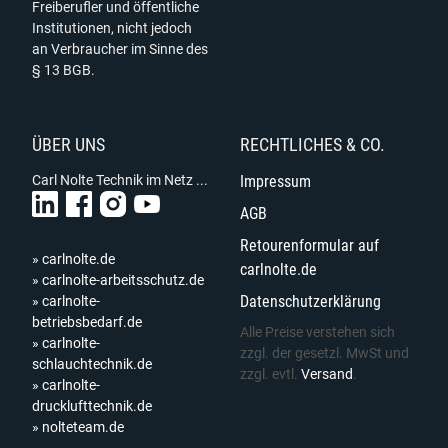
Freiberufler und öffentliche
Institutionen, nicht jedoch
an Verbraucher im Sinne des
§ 13 BGB.
ÜBER UNS
RECHTLICHES & CO.
Carl Nolte Technik im Netz ...
Impressum
AGB
Retourenformular auf
» carlnolte.de
carlnolte.de
» carlnolte-arbeitsschutz.de
Datenschutzerklärung
» carlnolte-
betriebsbedarf.de
Alle Preise verstehen sich
» carlnolte-
zzgl. der gesetzl. MwSt und
schlauchtechnik.de
zzgl. evtl.
Versand
.
» carlnolte-
drucklufttechnik.de
» nolteteam.de