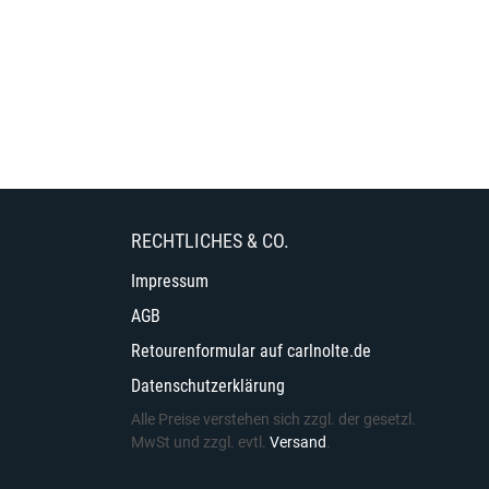
RECHTLICHES & CO.
Impressum
AGB
Retourenformular auf carlnolte.de
Datenschutzerklärung
Alle Preise verstehen sich zzgl. der gesetzl.
MwSt und zzgl. evtl.
Versand
.