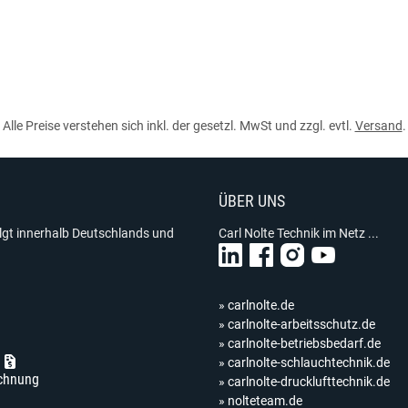
Alle Preise verstehen sich inkl. der gesetzl. MwSt und zzgl. evtl.
Versand
.
ÜBER UNS
olgt innerhalb Deutschlands und
Carl Nolte Technik im Netz ...
» carlnolte.de
» carlnolte-arbeitsschutz.de
» carlnolte-betriebsbedarf.de
» carlnolte-schlauchtechnik.de
chnung
» carlnolte-drucklufttechnik.de
» nolteteam.de