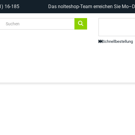
1) 16-185
Das nolteshop-Team erreichen Sie Mo–Do
Code-Scanne
Schnellbestellung