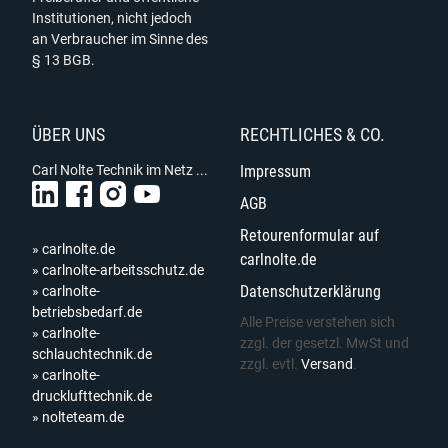
Institutionen, nicht jedoch
an Verbraucher im Sinne des
§ 13 BGB.
ÜBER UNS
RECHTLICHES & CO.
Carl Nolte Technik im Netz ...
Impressum
AGB
Retourenformular auf
» carlnolte.de
carlnolte.de
» carlnolte-arbeitsschutz.de
Datenschutzerklärung
» carlnolte-
betriebsbedarf.de
Alle Preise verstehen sich
» carlnolte-
zzgl. der gesetzl. MwSt und
schlauchtechnik.de
zzgl. evtl.
Versand
.
» carlnolte-
drucklufttechnik.de
» nolteteam.de