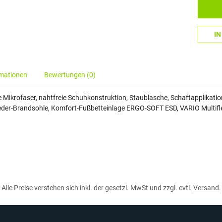
I
rmationen
Bewertungen (0)
e Mikrofaser, nahtfreie Schuhkonstruktion, Staublasche, Schaftapplikat
eder-Brandsohle, Komfort-Fußbetteinlage ERGO-SOFT ESD, VARIO Multifle
Alle Preise verstehen sich inkl. der gesetzl. MwSt und zzgl. evtl.
Versand
.