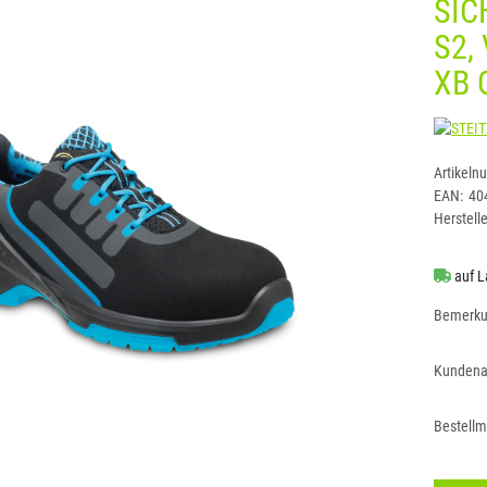
SIC
S2,
XB 
Artikeln
EAN:
40
Herstelle
auf L
Bemerk
Kundena
Bestell