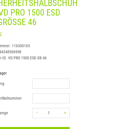
HERHEITSHALBSCHUH
 VD PRO 1500 ESD
GRÖSSE 46
STEITZ
ummer:
116300165
44348506998
r ID:
VD PRO 1500 ESD XB 46
ager
ung
rtikelnummer
–
+
menge
Menge: 1