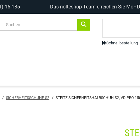
1) 16-185
Das nolteshop-Team erreichen Sie Mo–Do
Code-Scanne
Schnellbestellung
/
SICHERHEITSSCHUHE S2
/
STEITZ SICHERHEITSHALBSCHUH S2, VD PRO 150
STE