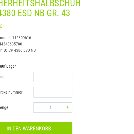
HERHEITSHALBSCHUH
4380 ESD NB GR. 43
STEITZ
ummer:
116309616
44348635780
r ID:
CP 4380 ESD NB
 auf Lager
ung
rtikelnummer
–
+
menge
Menge: 1
IN DEN WARENKORB