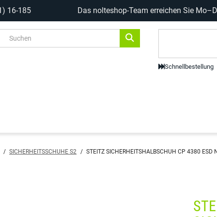
1) 16-185
Das nolteshop-Team erreichen Sie Mo–Do
Code-Scanne
Schnellbestellung
/
SICHERHEITSSCHUHE S2
/
STEITZ SICHERHEITSHALBSCHUH CP 4380 ESD N
STE