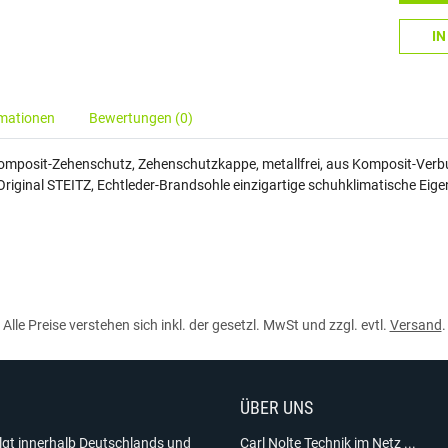
I
rmationen
Bewertungen (0)
omposit-Zehenschutz, Zehenschutzkappe, metallfrei, aus Komposit-Verb
, Original STEITZ, Echtleder-Brandsohle einzigartige schuhklimatische Ei
Alle Preise verstehen sich inkl. der gesetzl. MwSt und zzgl. evtl.
Versand
.
ÜBER UNS
olgt innerhalb Deutschlands und
Carl Nolte Technik im Netz ...