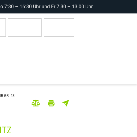
 7:30 – 16:30 Uhr und Fr 7:30 – 13:00 Uhr
r
Anmelden
0 Artikel
B GR. 43
ITZ