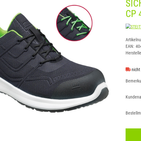
SIC
CP 
Artikeln
EAN:
40
Herstelle
nicht
Bemerk
Kundena
Bestell