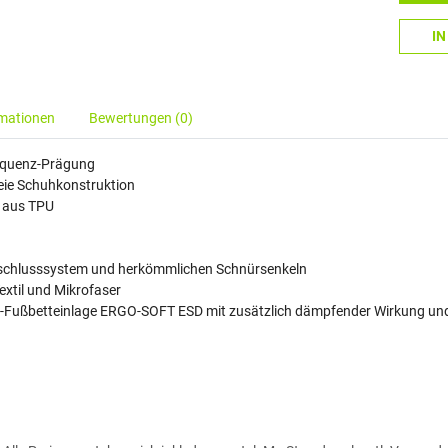
I
rmationen
Bewertungen (0)
requenz-Prägung
eie Schuhkonstruktion
z aus TPU
schlusssystem und herkömmlichen Schnürsenkeln
xtil und Mikrofaser
Fußbetteinlage ERGO-SOFT ESD mit zusätzlich dämpfender Wirkung und