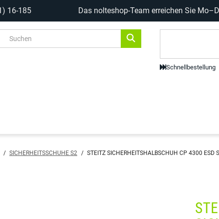
1) 16-185
Das nolteshop-Team erreichen Sie Mo–Do
Code-Scanne
Schnellbestellung
/
SICHERHEITSSCHUHE S2
/
STEITZ SICHERHEITSHALBSCHUH CP 4300 ESD S
STE