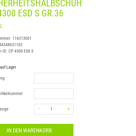
HERHEITSHALBSCHUH
4300 ESD S GR.36
STEITZ
ummer:
116313001
44348631102
r ID:
CP 4300 ESD S
 auf Lager
ung
rtikelnummer
–
+
menge
Menge: 1
IN DEN WARENKORB