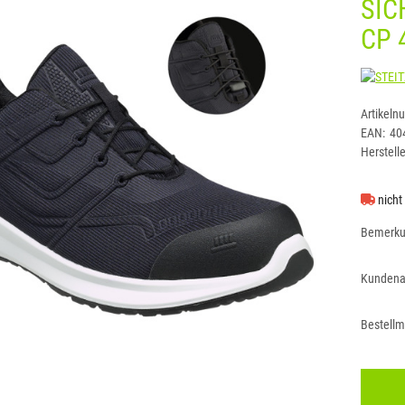
SIC
CP 
Artikeln
EAN:
40
Herstelle
nicht
Bemerk
Kundena
Bestell