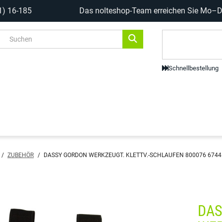
1) 16-185
Das nolteshop-Team erreichen Sie Mo–Do
Code-Scanne
Schnellbestellung
/
ZUBEHÖR
/
DASSY GORDON WERKZEUGT. KLETTV.-SCHLAUFEN 800076 6744
DA