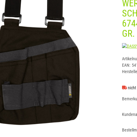
WER
SCH
674
GR.
Artikeln
EAN:
54
Herstelle
nicht
Bemerk
Kundena
Bestell