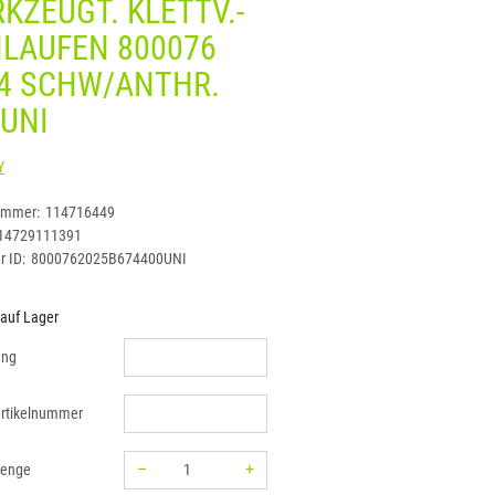
KZEUGT. KLETTV.-
LAUFEN 800076
4 SCHW/ANTHR.
 UNI
DASSY
ummer:
114716449
14729111391
r ID:
8000762025B674400UNI
 auf Lager
ung
rtikelnummer
–
+
menge