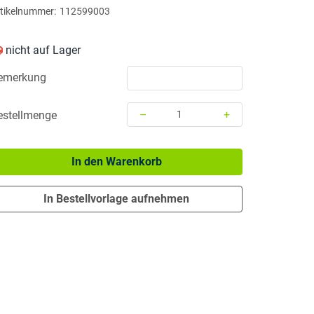
tikelnummer:
112599003
nicht auf Lager
emerkung
–
+
estellmenge
Menge: 1
In den Warenkorb
In Bestellvorlage aufnehmen