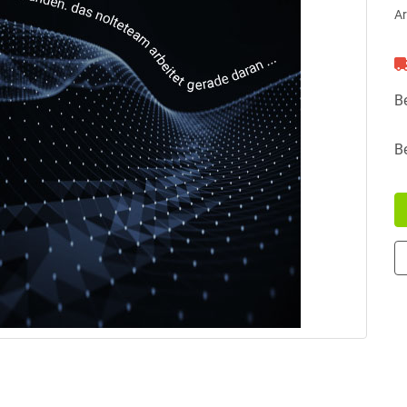
Ar
B
B