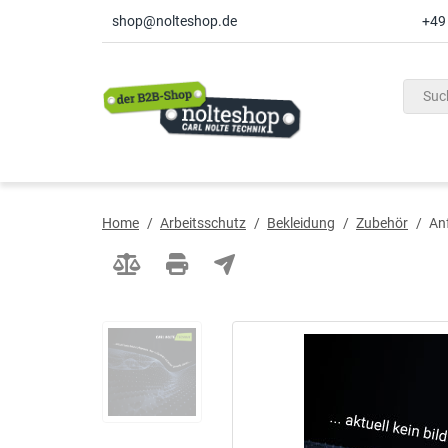
shop@nolteshop.de
+49
inhalt
ite
gen
Home
/
Arbeitsschutz
/
Bekleidung
/
Zubehör
/
An