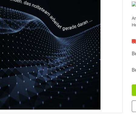
Ar
He
B
B