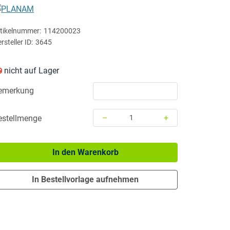
PLANAM
tikelnummer:
114200023
rsteller ID:
3645
nicht auf Lager
emerkung
–
+
estellmenge
Menge: 1
In den Warenkorb
In Bestellvorlage aufnehmen