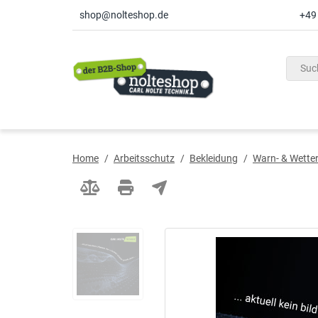
shop@nolteshop.de
+49
inhalt
ite
gen
Home
/
Arbeitsschutz
/
Bekleidung
/
Warn- & Wette