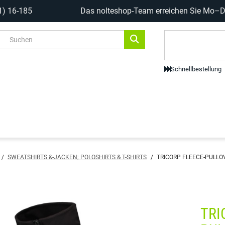
1) 16-185
Das nolteshop-Team erreichen Sie Mo–Do
Code-Scanne
Schnellbestellung
/
SWEATSHIRTS &-JACKEN; POLOSHIRTS & T-SHIRTS
/
TRICORP FLEECE-PULLOV
TRI