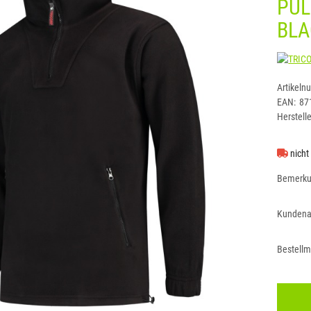
PUL
BLA
Artikeln
EAN:
87
Herstelle
nicht
Bemerk
Kundena
Bestell