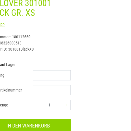
LOVER 301001
CK GR. XS
TRICORP
ummer:
180112660
18326000513
r ID:
301001BlackXS
 auf Lager
ung
rtikelnummer
–
+
menge
Menge: 1
IN DEN WARENKORB