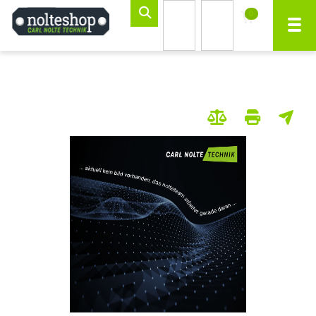
0
inhalt
Navi
ite
gen