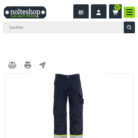
0
inhalt
Nav
ite
gen