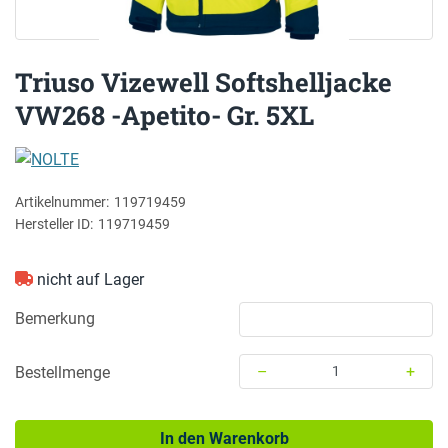
Triuso Vizewell Softshelljacke
VW268 -Apetito- Gr. 5XL
NOLTE
Artikelnummer:
119719459
Hersteller ID:
119719459
nicht auf Lager
Bemerkung
–
+
Bestellmenge
Menge: 1
In den Warenkorb