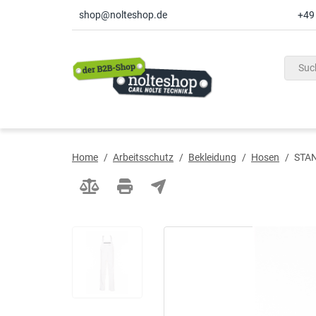
shop@nolteshop.de
+49
inhalt
ite
gen
Home
/
Arbeitsschutz
/
Bekleidung
/
Hosen
/
STAN