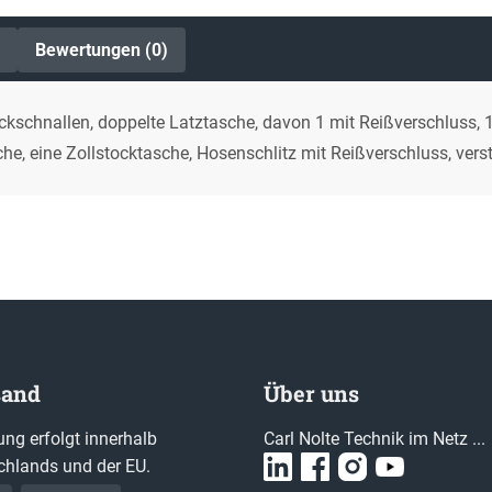
Bewertungen (0)
kschnallen, doppelte Latztasche, davon 1 mit Reißverschluss, 1 B
e, eine Zollstocktasche, Hosenschlitz mit Reißverschluss, vers
sand
Über uns
ung erfolgt innerhalb
Carl Nolte Technik im Netz ...
chlands und der EU.