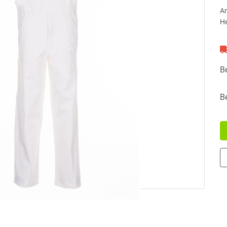
Ar
He
B
B