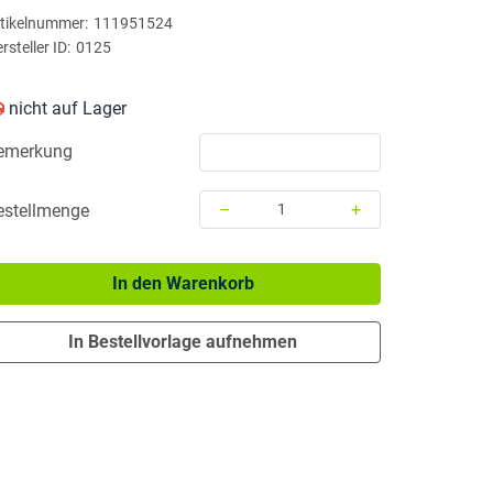
tikelnummer:
111951524
rsteller ID:
0125
nicht auf Lager
emerkung
–
+
estellmenge
Menge: 1
In den Warenkorb
In Bestellvorlage aufnehmen