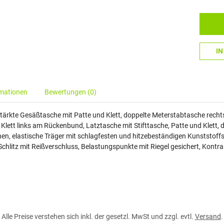
I
rmationen
Bewertungen (0)
stärkte Gesäßtasche mit Patte und Klett, doppelte Meterstabtasche rechts
Klett links am Rückenbund, Latztasche mit Stifttasche, Patte und Klett, 
en, elastische Träger mit schlagfesten und hitzebeständigen Kunststof
Schlitz mit Reißverschluss, Belastungspunkte mit Riegel gesichert, Kontr
Alle Preise verstehen sich inkl. der gesetzl. MwSt und zzgl. evtl.
Versand
.