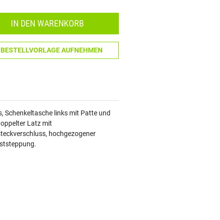
Menge: 1
IN DEN WARENKORB
N BESTELLVORLAGE AUFNEHMEN
, Schenkeltasche links mit Patte und
doppelter Latz mit
fsteckverschluss, hochgezogener
aststeppung.