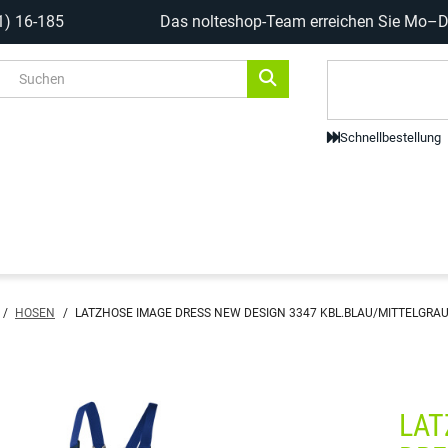
1) 16-185
Das nolteshop-Team erreichen Sie Mo–Do
Code-Scanne
Schnellbestellung
/
HOSEN
/
LATZHOSE IMAGE DRESS NEW DESIGN 3347 KBL.BLAU/MITTELGRAU 
LAT