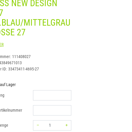
SS NEW DESIGN
7
.BLAU/MITTELGRAU
SSE 27
KÜBLER
ummer:
111408027
43849671013
r ID:
33473411-4695-27
 auf Lager
ung
rtikelnummer
–
+
menge