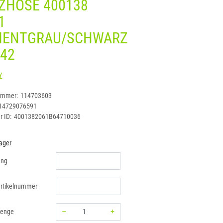
ZHOSE 400138
1
MENTGRAU/SCHWARZ
 42
DASSY
ummer:
114703603
14729076591
r ID:
4001382061B64710036
ager
ung
rtikelnummer
–
+
menge