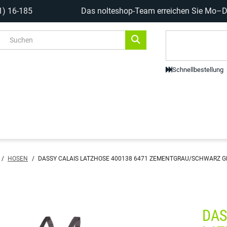
1) 16-185
Das nolteshop-Team erreichen Sie Mo–Do
Code-Scanne
Schnellbestellung
/
HOSEN
/
DASSY CALAIS LATZHOSE 400138 6471 ZEMENTGRAU/SCHWARZ GR
DAS