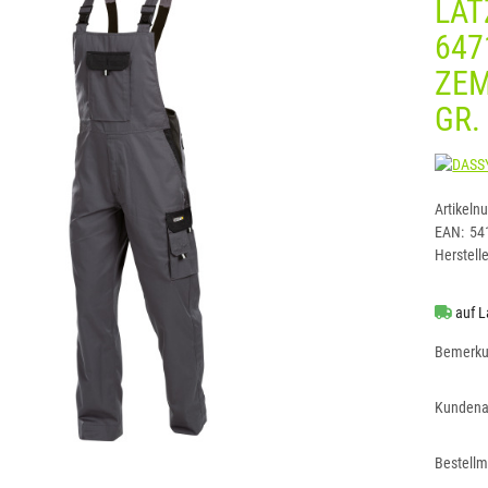
LAT
647
ZE
GR.
Artikeln
EAN:
54
Herstelle
auf L
Bemerk
Kundena
Bestell