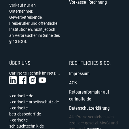
Vorkasse
Rechnung
Verkauf nur an
Unternehmer,
Gewerbetreibende,
Freiberufler und öffentliche
Institutionen, nicht jedoch
an Verbraucher im Sinne des
§ 13 BGB.
ÜBER UNS
RECHTLICHES & CO.
Carl Nolte Technik im Netz ...
Impressum
AGB
Retourenformular auf
» carlnolte.de
carlnolte.de
» carlnolte-arbeitsschutz.de
Datenschutzerklärung
» carlnolte-
betriebsbedarf.de
Alle Preise verstehen sich
» carlnolte-
zzgl. der gesetzl. MwSt und
schlauchtechnik.de