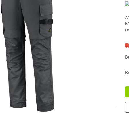
Ar
E
He
B
B