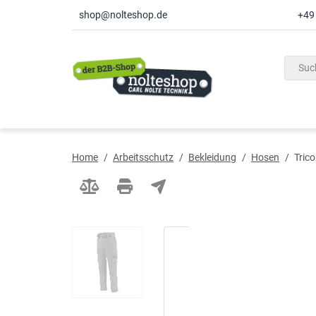
shop@nolteshop.de
+49
inhalt
ite
gen
Home
/
Arbeitsschutz
/
Bekleidung
/
Hosen
/
Tric