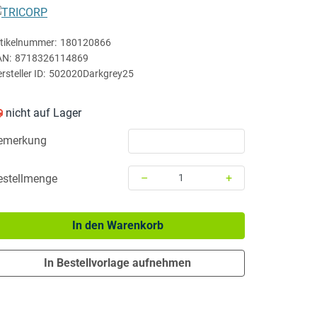
TRICORP
tikelnummer:
180120866
AN:
8718326114869
rsteller ID:
502020Darkgrey25
nicht auf Lager
emerkung
–
+
estellmenge
Menge: 1
In den Warenkorb
In Bestellvorlage aufnehmen