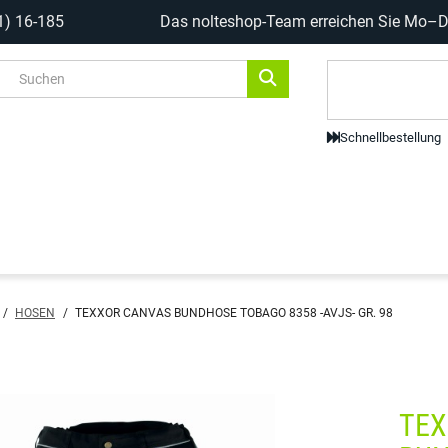
1) 16-185
Das nolteshop-Team erreichen Sie Mo–Do
Code-Scanne
Schnellbestellung
/
HOSEN
/
TEXXOR CANVAS BUNDHOSE TOBAGO 8358 -AVJS- GR. 98
TEX