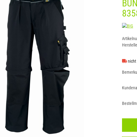
BU
835
BI
Artikeln
Herstelle
nicht
Bemerk
Kundena
Bestell