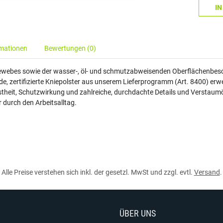
I
rmationen
Bewertungen (0)
ewebes sowie der wasser-, öl- und schmutzabweisenden Oberflächenbesc
e, zertifizierte Kniepolster aus unserem Lieferprogramm (Art. 8400) erw
stheit, Schutzwirkung und zahlreiche, durchdachte Details und Verstaum
 durch den Arbeitsalltag.
Alle Preise verstehen sich inkl. der gesetzl. MwSt und zzgl. evtl.
Versand
.
ÜBER UNS