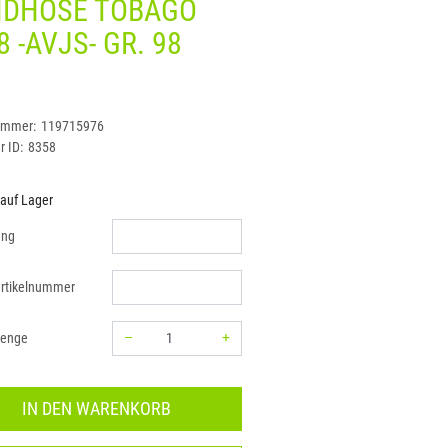
NDHOSE TOBAGO
8 -AVJS- GR. 98
G
ummer:
119715976
r ID:
8358
 auf Lager
ung
rtikelnummer
–
+
menge
Menge: 1
IN DEN WARENKORB