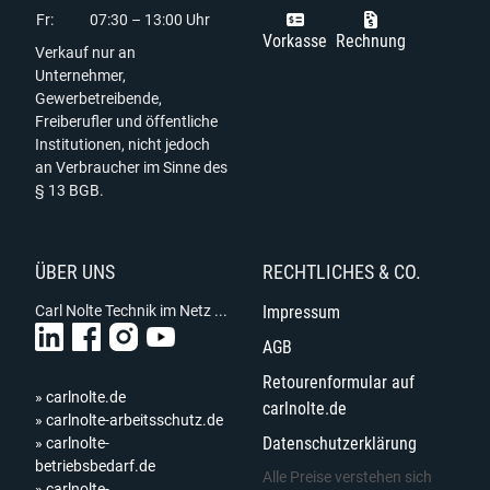
Fr:
07:30 – 13:00 Uhr
Vorkasse
Rechnung
Verkauf nur an
Unternehmer,
Gewerbetreibende,
Freiberufler und öffentliche
Institutionen, nicht jedoch
an Verbraucher im Sinne des
§ 13 BGB.
ÜBER UNS
RECHTLICHES & CO.
Carl Nolte Technik im Netz ...
Impressum
AGB
Retourenformular auf
» carlnolte.de
carlnolte.de
» carlnolte-arbeitsschutz.de
Datenschutzerklärung
» carlnolte-
betriebsbedarf.de
Alle Preise verstehen sich
» carlnolte-