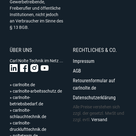
Gewerbetreibende,
Freiberufler und öffentliche
Institutionen, nicht jedoch
an Verbraucher im Sinne des
§ 13 BGB.
ÜBER UNS
RECHTLICHES & CO.
Carl Nolte Technik im Netz ...
Impressum
AGB
Retourenformular auf
» carlnolte.de
carlnolte.de
» carlnolte-arbeitsschutz.de
Datenschutzerklärung
» carlnolte-
betriebsbedarf.de
Alle Preise verstehen sich
» carlnolte-
zzgl. der gesetzl. MwSt und
schlauchtechnik.de
zzgl. evtl.
Versand
.
» carlnolte-
drucklufttechnik.de
» nolteteam.de