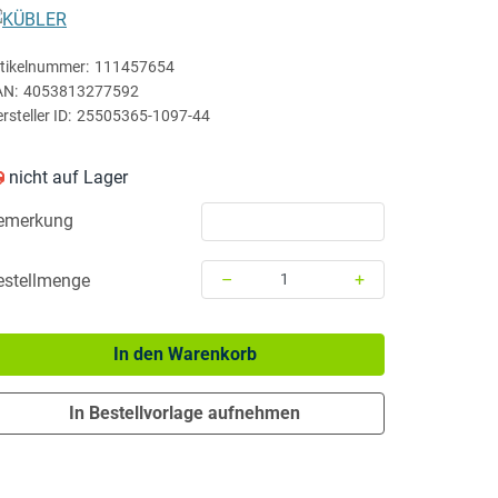
KÜBLER
tikelnummer:
111457654
AN:
4053813277592
rsteller ID:
25505365-1097-44
nicht auf Lager
emerkung
–
+
estellmenge
Menge: 1
In den Warenkorb
In Bestellvorlage aufnehmen