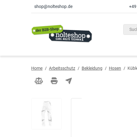
shop@nolteshop.de
+49
inhalt
ite
gen
Home
/
Arbeitsschutz
/
Bekleidung
/
Hosen
/
Kübl