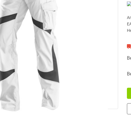
Ar
E
He
B
B