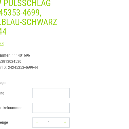
 PULSSCHLAG
45353-4699,
.BLAU-SCHWARZ
44
KÜBLER
ummer:
111401696
53813024530
r ID:
24245353-4699-44
ager
ung
rtikelnummer
–
+
menge