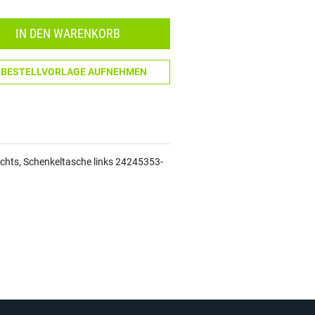
Menge: 1
IN DEN WARENKORB
N BESTELLVORLAGE AUFNEHMEN
echts, Schenkeltasche links 24245353-