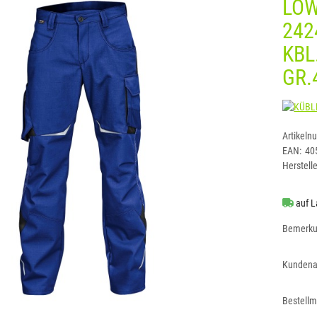
LOW
242
KBL
GR.
Artikeln
EAN:
40
Herstelle
auf L
Bemerk
Kundena
Bestell