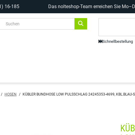
1) 16-185
Das nolteshop-Team erreichen Sie Mo–Do
Code-Scanne
Schnellbestellung
/
HOSEN
/
KÜBLER BUNDHOSE LOW PULSSCHLAG 24245353-4699, KBL.BLAU-
KÜB