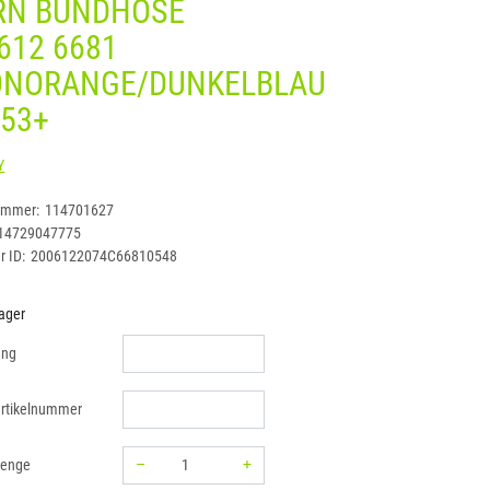
RN BUNDHOSE
612 6681
ONORANGE/DUNKELBLAU
 53+
DASSY
ummer:
114701627
14729047775
r ID:
2006122074C66810548
ager
ung
rtikelnummer
–
+
menge