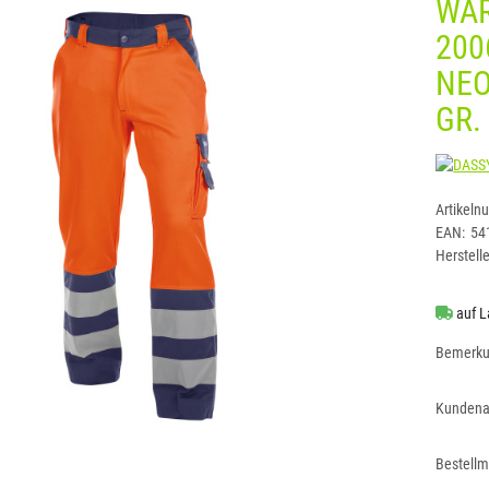
WA
200
NE
GR.
Artikeln
EAN:
54
Herstelle
auf L
Bemerk
Kundena
Bestell