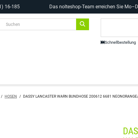
1) 16-185
Das nolteshop-Team erreichen Sie Mo–Do
Code-Scanne
Schnellbestellung
/
HOSEN
/
DASSY LANCASTER WARN BUNDHOSE 200612 6681 NEONORANGE/
DAS