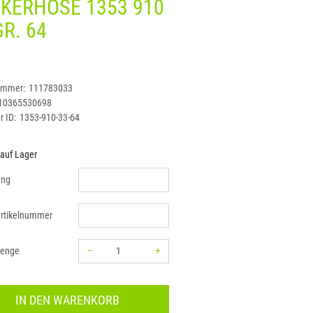
KERHOSE 1353 910
GR. 64
ummer:
111783033
10365530698
r ID:
1353-910-33-64
 auf Lager
ung
rtikelnummer
–
+
menge
Menge: 1
IN DEN WARENKORB