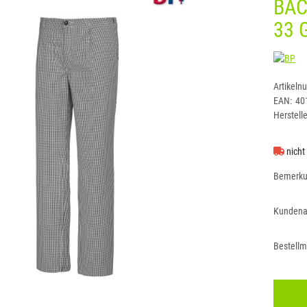
BÄC
33 
BP
Artikeln
EAN:
40
Herstelle
nicht
Bemerk
Kundena
Bestell