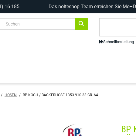
1) 16-185
Das nolteshop-Team erreichen Sie Mo–Do
Code-Scanne
Schnellbestellung
/
HOSEN
/
BP KOCH-/ BÄCKERHOSE 1353 910 33 GR. 64
BP 