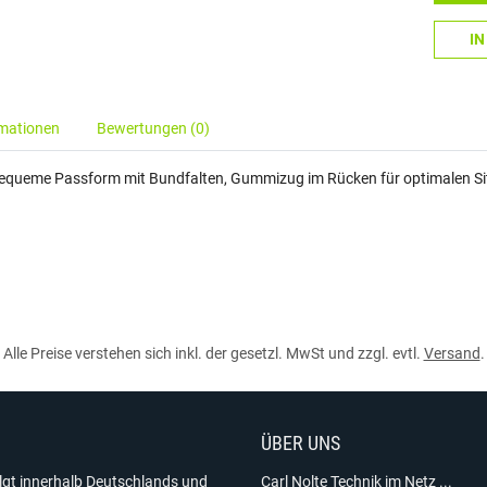
I
rmationen
Bewertungen (0)
 bequeme Passform mit Bundfalten, Gummizug im Rücken für optimalen Si
Alle Preise verstehen sich inkl. der gesetzl. MwSt und zzgl. evtl.
Versand
.
ÜBER UNS
olgt innerhalb Deutschlands und
Carl Nolte Technik im Netz ...