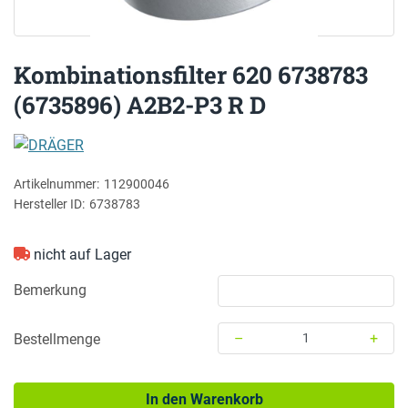
Kombinationsfilter 620 6738783
(6735896) A2B2-P3 R D
DRÄGER
Artikelnummer:
112900046
Hersteller ID:
6738783
nicht auf Lager
Bemerkung
–
+
Bestellmenge
Menge: 1
In den Warenkorb