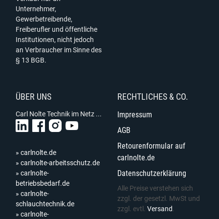
Unternehmer,
Gewerbetreibende,
Freiberufler und öffentliche
Institutionen, nicht jedoch
an Verbraucher im Sinne des
§ 13 BGB.
ÜBER UNS
RECHTLICHES & CO.
Carl Nolte Technik im Netz ...
Impressum
AGB
Retourenformular auf
» carlnolte.de
carlnolte.de
» carlnolte-arbeitsschutz.de
Datenschutzerklärung
» carlnolte-
betriebsbedarf.de
Alle Preise verstehen sich
» carlnolte-
zzgl. der gesetzl. MwSt und
schlauchtechnik.de
zzgl. evtl.
Versand
.
» carlnolte-