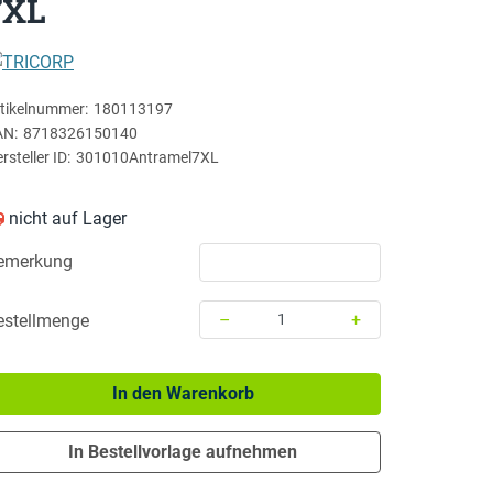
7XL
TRICORP
tikelnummer:
180113197
AN:
8718326150140
rsteller ID:
301010Antramel7XL
nicht auf Lager
emerkung
–
+
estellmenge
Menge: 1
In den Warenkorb
In Bestellvorlage aufnehmen