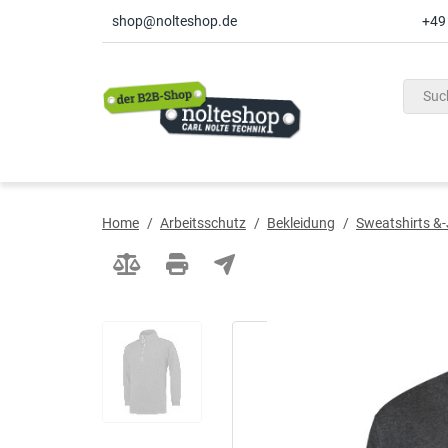
shop@nolteshop.de
+49
inhalt
ite
gen
Home
/
Arbeitsschutz
/
Bekleidung
/
Sweatshirts &-