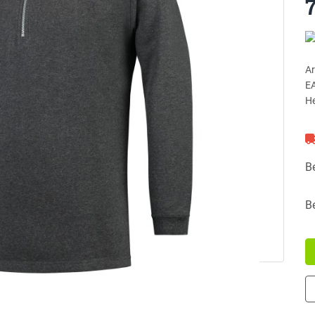
Ar
E
He
B
B