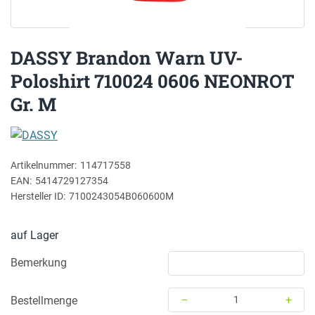
DASSY Brandon Warn UV-
Poloshirt 710024 0606 NEONROT
Gr. M
DASSY
Artikelnummer:
114717558
EAN:
5414729127354
Hersteller ID:
7100243054B060600M
auf Lager
Bemerkung
–
+
Bestellmenge