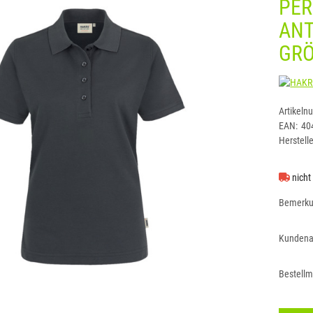
PE
ANT
GRÖ
Artikeln
EAN:
40
Herstelle
nicht
Bemerk
Kundena
Bestell