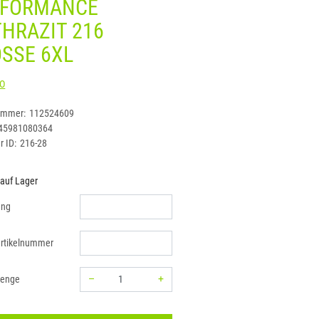
RFORMANCE
HRAZIT 216
SSE 6XL
HAKRO
ummer:
112524609
45981080364
r ID:
216-28
 auf Lager
ung
rtikelnummer
–
+
menge
Menge: 1