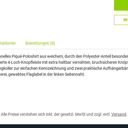
I
rmationen
Bewertungen (0)
nelles Piqué-Poloshirt aus weichem, durch den Polyester-Anteil besonde
erte 4-Loch-Knopfleiste mit extra haltbar vernähten, bruchsicheren Knö
ingkoller zur einfachen Kennzeichnung und zwei praktische Aufhängerbän
rei, gewebtes Flaglabel in der linken Seitennaht.
Alle Preise verstehen sich inkl. der gesetzl. MwSt und zzgl. evtl.
Versand
.