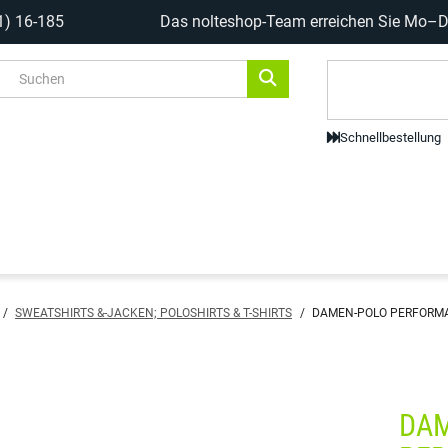
1) 16-185
Das nolteshop-Team erreichen Sie Mo–Do
Code-Scanne
Schnellbestellung
/
SWEATSHIRTS &-JACKEN; POLOSHIRTS & T-SHIRTS
/
DAMEN-POLO PERFORMA
DA